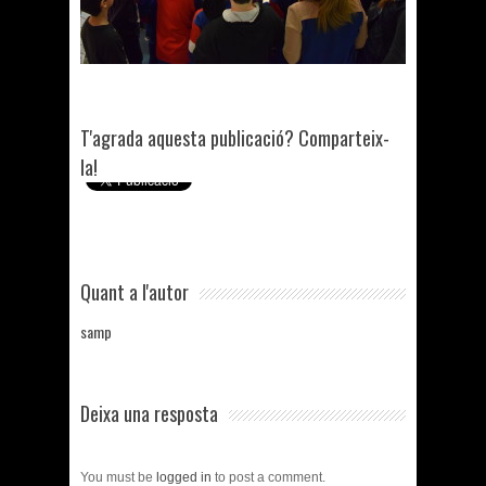
T'agrada aquesta publicació? Comparteix-
la!
Quant a l'autor
samp
Deixa una resposta
You must be
logged in
to post a comment.