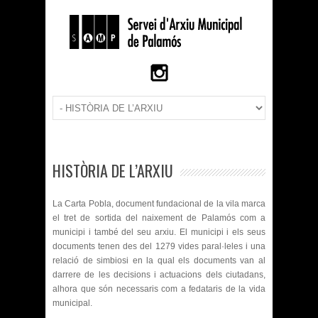
HISTÒRIA DE L’ARXIU
La Carta Pobla, document fundacional de la vila marca
el tret de sortida del naixement de Palamós com a
municipi i també del seu arxiu. El municipi i els seus
documents tenen des del 1279 vides paral·leles i una
relació de simbiosi en la qual els documents van al
darrere de les decisions i actuacions dels ciutadans,
alhora que són necessaris com a fedataris de la vida
municipal.