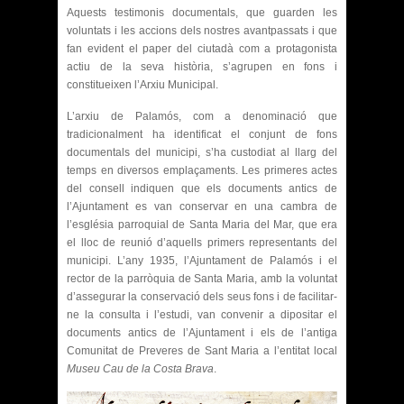
Aquests testimonis documentals, que guarden les
voluntats i les accions dels nostres avantpassats i que
fan evident el paper del ciutadà com a protagonista
actiu de la seva història, s’agrupen en fons i
constitueixen l’Arxiu Municipal.
L’arxiu de Palamós, com a denominació que
tradicionalment ha identificat el conjunt de fons
documentals del municipi, s’ha custodiat al llarg del
temps en diversos emplaçaments. Les primeres actes
del consell indiquen que els documents antics de
l’Ajuntament es van conservar en una cambra de
l’església parroquial de Santa Maria del Mar, que era
el lloc de reunió d’aquells primers representants del
municipi. L’any 1935, l’Ajuntament de Palamós i el
rector de la parròquia de Santa Maria, amb la voluntat
d’assegurar la conservació dels seus fons i de facilitar-
ne la consulta i l’estudi, van convenir a dipositar el
documents antics de l’Ajuntament i els de l’antiga
Comunitat de Preveres de Sant Maria a l’entitat local
Museu Cau de la Costa Brava
.