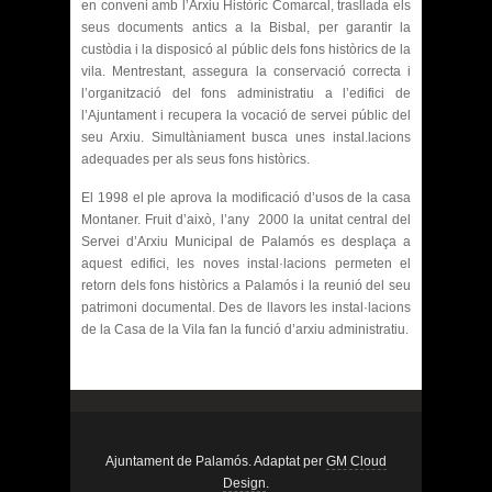
en conveni amb l’Arxiu Històric Comarcal, trasllada els
seus documents antics a la Bisbal, per garantir la
custòdia i la disposicó al públic dels fons històrics de la
vila. Mentrestant, assegura la conservació correcta i
l’organització del fons administratiu a l’edifici de
l’Ajuntament i recupera la vocació de servei públic del
seu Arxiu. Simultàniament busca unes instal.lacions
adequades per als seus fons històrics.
El 1998 el ple aprova la modificació d’usos de la casa
Montaner. Fruit d’això, l’any 2000 la unitat central del
Servei d’Arxiu Municipal de Palamós es desplaça a
aquest edifici, les noves instal·lacions permeten el
retorn dels fons històrics a Palamós i la reunió del seu
patrimoni documental. Des de llavors les instal·lacions
de la Casa de la Vila fan la funció d’arxiu administratiu.
Ajuntament de Palamós. Adaptat per
GM Cloud
Design
.