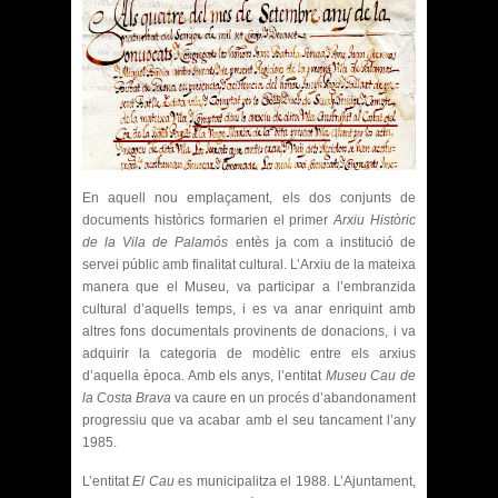
En aquell nou emplaçament, els dos conjunts de
documents històrics formarien el primer
Arxiu Històric
de la Vila de Palamós
entès ja com a institució de
servei públic amb finalitat cultural. L’Arxiu de la mateixa
manera que el Museu, va participar a l’embranzida
cultural d’aquells temps, i es va anar enriquint amb
altres fons documentals provinents de donacions, i va
adquirir la categoria de modèlic entre els arxius
d’aquella època. Amb els anys, l’entitat
Museu Cau de
la Costa Brava
va caure en un procés d’abandonament
progressiu que va acabar amb el seu tancament l’any
1985.
L’entitat
El Cau
es municipalitza el 1988. L’Ajuntament,