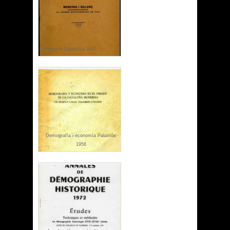
Memòria Equitativa 1935
Demografía i economía Palamós
1956