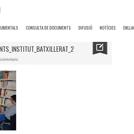
CUMENTALS
CONSULTA DE DOCUMENTS
DIFUSIÓ
NOTÍCIES
ENLLA
NTS_INSTITUT_BATXILLERAT_2
a
 comentaris
Treball_recerca_estudiants_Institut_Batxillerat_2