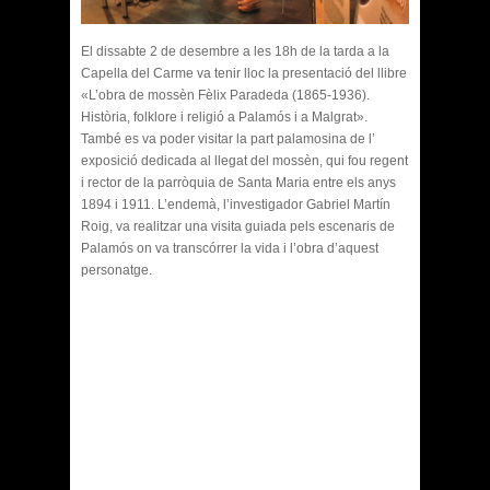
El dissabte 2 de desembre a les 18h de la tarda a la
Capella del Carme va tenir lloc la presentació del llibre
«L’obra de mossèn Fèlix Paradeda (1865-1936).
Història, folklore i religió a Palamós i a Malgrat».
També es va poder visitar la part palamosina de l’
exposició dedicada al llegat del mossèn, qui fou regent
i rector de la parròquia de Santa Maria entre els anys
1894 i 1911. L’endemà, l’investigador Gabriel Martín
Roig, va realitzar una visita guiada pels escenaris de
Palamós on va transcórrer la vida i l’obra d’aquest
personatge.