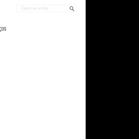
ÇOS
ge1