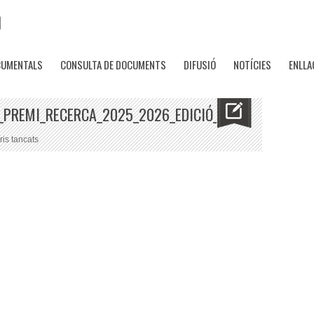
CUMENTALS
CONSULTA DE DOCUMENTS
DIFUSIÓ
NOTÍCIES
ENLLA
_PREMI_RECERCA_2025_2026_EDICIÓ_A4_PAGE1
a
is tancats
Convocatòria_26a_edició_Premi_Recerca_2025_2026_edició_A4_Pa