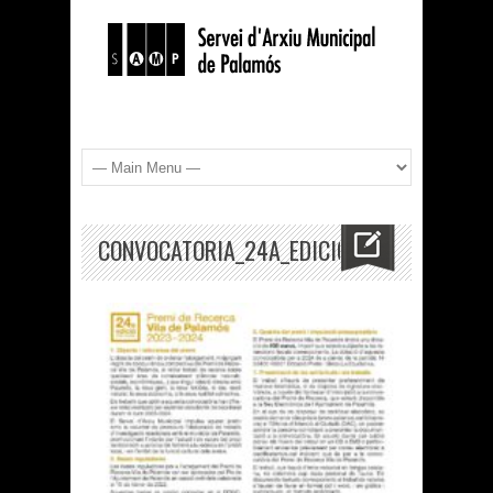
CONVOCATORIA_24A_EDICIO_PREMI_RECER