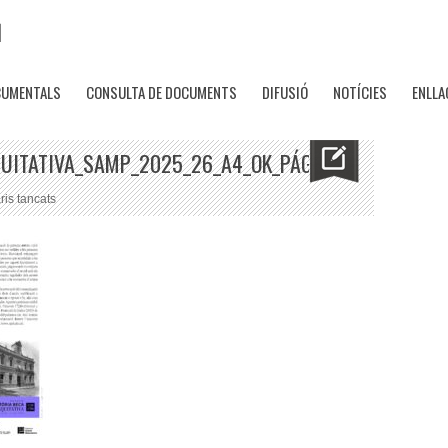
CUMENTALS
CONSULTA DE DOCUMENTS
DIFUSIÓ
NOTÍCIES
ENLLA
UITATIVA_SAMP_2025_26_A4_OK_PÁGINA_4
a
is tancats
Convocatoria_12_Beca_Equitativa_SAMP_2025_26_A4_OK_Página_4